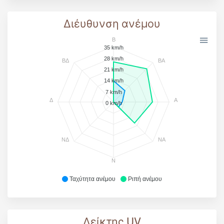
Διέυθυνση ανέμου
Β
35 km/h
28 km/h
ΒΔ
ΒΑ
21 km/h
14 km/h
7 km/h
Δ
Α
0 km/h
ΝΔ
ΝΑ
Ν
Ταχύτητα ανέμου
Ριπή ανέμου
Δείκτης UV