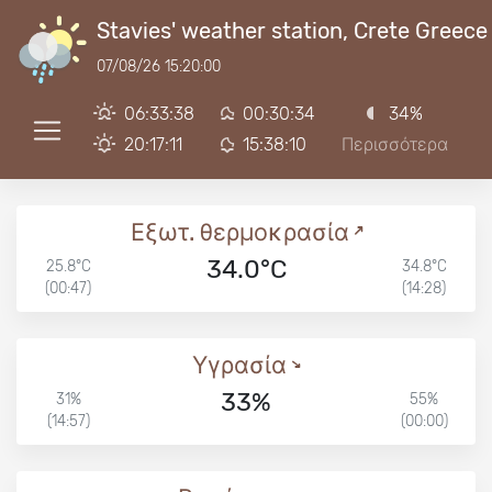
Stavies' weather station, Crete Greece
07/08/26 15:20:00
06:33:38
00:30:34
34%
20:17:11
15:38:10
Περισσότερα
Εξωτ. θερμοκρασία
34.0°C
25.8°C
34.8°C
(00:47)
(14:28)
Υγρασία
33%
31%
55%
(14:57)
(00:00)