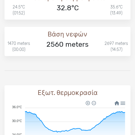
32.8°C
24.5°C
35.6°C
(01:52)
(13:49)
Βάση νεφών
2560 meters
1470 meters
2697 meters
(00:00)
(14:57)
Εξωτ. θερμοκρασία
36.0°C
30.0°C
24.0°C