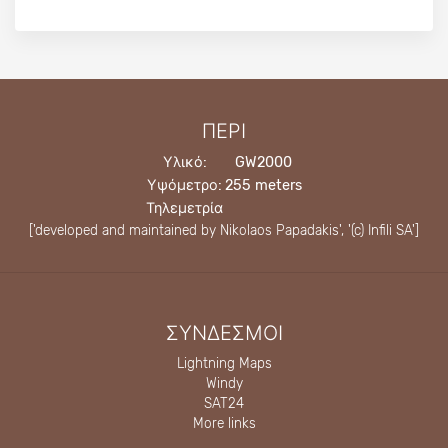
ΠΕΡΊ
Υλικό:
GW2000
Υψόμετρο:
255 meters
Τηλεμετρία
['developed and maintained by Nikolaos Papadakis', '(c)
Infili SA
']
ΣΎΝΔΕΣΜΟΙ
Lightning Maps
Windy
SAT24
More links