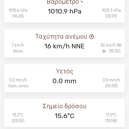
Βαρόμετρο
1010.9 hPa
1010.6 hPa
1013.3 hPa
(14:28)
(00:01)
Ταχύτητα ανέμου
16 km/h NNE
7 km/h
30 km/h NE
Μέση
(15:02)
Υετός
0.0 mm
0.0 mm/h
0.0 mm/h
Τάση υετού
(00:00)
Σημείο δρόσου
15.6°C
13.2°C
17.0°C
(03:55)
(10:58)